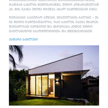
არქიტექტორები ნაწიობრივ დაგვეთანხმებოდნენ,
რადგან სახლის შემოგარენზე, უფრო კონკრეტულად
კი, მის უკანა ეზოზე ზრუნვა ახალ გამოწვევად იქცა.
ტერასები, საცურაო აუზები, ყვავილების ბაღები – ეს
ის მცირე ჩამონათვალია, რაც სახლის უკანა მხარეს
შეგიძლიათ იქონიოთ და ცხოვრება კიდევ უფრო
გაილამაზოთ სიკომფორტითა და მშვენიერებით.
პატარა სახლები