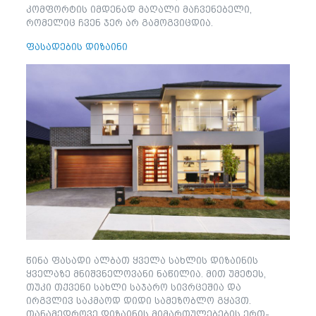
კომფორტის იმდენად მაღალი მაჩვენებელი,
რომელიც ჩვენ ჯერ არ გამოგვიცდია.
ფასადების დიზაინი
წინა ფასადი ალბათ ყველა სახლის დიზაინის
ყველაზე მნიშვნელოვანი ნაწილია. მით უმეტეს,
თუკი თქვენი სახლი საჯარო სივრცეშია და
ირგვლივ საკმაოდ დიდი სამეზობლო გყავთ.
თანამედროვე დიზაინის მიმართულებების ერთ-