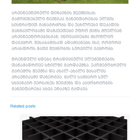
არქიტექტურული დიზაინის შექმნისას
გამოყენებული ტექნიკა განვითარებას ელვის
სისწრაფით განაგრძობს და უახლოესი დეკადის
განმავლობაში დამკვეთები უფრო მეტს მოელიან
არქიტექტორებისგან. ინოვაციებმა მსოფლიო
დაიპყრო, შესაბამისად ადამიანებს ისე, როგორც
არასდროს მათი შეცნობის სურვილი იპყრობს.
ტრენდული ხდება ტრადიციული ელემენტების
თანამადროვე სტილში გარდაქმნა, ეკომეგობრული
გარემოს შექმნა და ახალ-ახალი მასალის
პრაქტიკაში დანერგვა. მალე სამყარო სულ
სხვანაირ იერსახეს შეიძენს და კაცობრიობის
განვითარება სხვა ეტაპზე გადავა.
Related posts