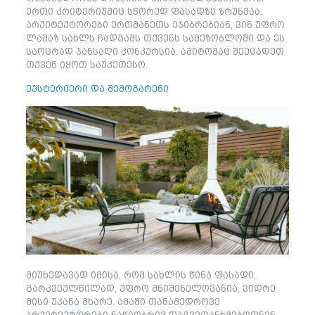
ერთი კრიტერიუმიც სწორედ ფასადზე ზრუნვაა.
არქიტექტორები ერთმანეთს ეჯიბრებიან, ვინ უფრო
ლამაზ სახლს ჩადგამს თქვენს სამეზობლოში და ეს
საოცრად ჯანსაღი კონკურსია. ამიტომაც შეეცადეთ
თქვენ იყოთ საუკეთესო.
ექსტერიერი და შემოგარენი
მიუხედავად იმისა, რომ სახლის წინა ფასადი,
გარკვეულწილად, უფრო მნიშვნელოვანია, ვიდრე
მისი უკანა მხარე. ამაში თანამედროვე