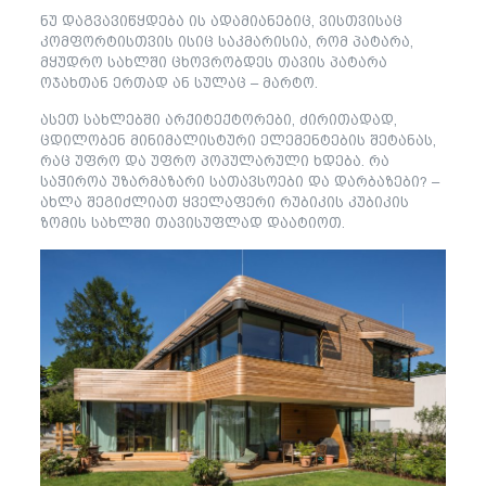
ნუ დაგვავიწყდება ის ადამიანებიც, ვისთვისაც
კომფორტისთვის ისიც საკმარისია, რომ პატარა,
მყუდრო სახლში ცხოვრობდეს თავის პატარა
ოჯახთან ერთად ან სულაც – მარტო.
ასეთ სახლებში არქიტექტორები, ძირითადად,
ცდილობენ მინიმალისტური ელემენტების შეტანას,
რაც უფრო და უფრო პოპულარული ხდება. რა
საჭიროა უზარმაზარი სათავსოები და დარბაზები? –
ახლა შეგიძლიათ ყველაფერი რუბიკის კუბიკის
ზომის სახლში თავისუფლად დაატიოთ.