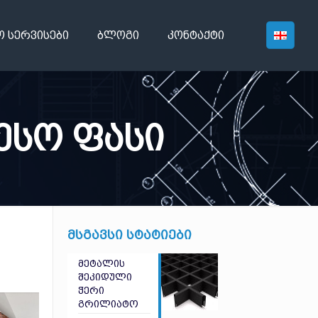
ო სერვისები
ბლოგი
კონტაქტი
ესო ფასი
მსგავსი სტატიები
მეტალის
შეკიდული
ჭერი
გრილიატო