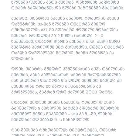
წლებში დაწვეს მათი შენობა. დახურვის საფრთხე
ორჯერ გადაიტანეს და წლები ვაგონებში გაატარეს.
შემდეგ, თეატრმა ააშენა შაპიტო, რომელიც ასევე
დაუნგრიეს. 80-იან წლებში თეატრმა მიიღო
რუსთაველის #37-ში მდებარე ყოფილი მოზარდის
შენობა, რომელიც 2012 წელს გაიყიდა. 21-ე
საუკუნეში, თეატრი დარჩა ქუჩაში. მისი ბედი ვერც
შემდგომ პერიოდში ვერ გადაწყდა, თუმცა თეატრმა
თავისი დაუღალავი შრომით, მაინც მოიპოვა ეს
ლიცენზია.
დღეს, თეატრს მჭიდრო კუმუნიკაცია აქვს თბილისის
მერთან, კახა კალაძესთან. ამირან შალიკაშვილმა
მას ანდერძი დაუტოვა და დიდი იმედით წავიდა ამ
ქვეყნიდან რომ ის მალე მოაგვარებდა ამ
პრობლემას, მაგრამ დრო ძალიან ცოტა დარჩა!
თეატრი ითხოვს მიწის ნაკვეთს, რომელიც უნდა
გაიცვალოს 9 აპრილის პარკში მდებარე თეატრის
კუთვნილ მიწის ნაკვეთში – 919 კვ.მ. -ში, ლისის
მიმდებარედ 3000კვ.მ.-ს სანაცვლოდ.
რაც შეეხება რუსთაველის ტერიტორიას, თეატრს
ქონდა 2000 კვ.მ. აქედან 740 კვ.მ. უკანონოდ