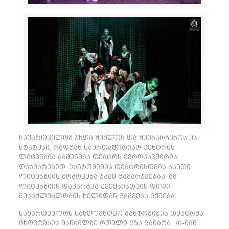
საქართველომ უნდა შეძლოს და შეინარჩუნოს ეს
სტატუსი, რადგან საერთაშორისო ცენტრის
ლიცენზია ააშენებს თეატრს ევროკავშირის
დახმარებით. პანტომიმის თეატრისთვის ასეთი
ლიცენზიის მოპოვება უკვე გამარჯვებაა. ამ
ლიცენზიის დაკარგვა ქვეყნისთვის დიდი
შესაძლებლობის ხელიდან გაშვება იქნება.
საქართველოს სახელმწიფო პანტომიმის თეატრმა
ცხოვრების მანძილზე რთული გზა გაიარა. 70-იან