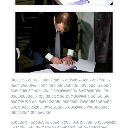
თეატრს აქვს ქ. თბილისის მერის – კახა კალაძის
მხარდაჭერა, მაგრამ სხვადასხვა მიზეზების გამო,
ჯერ ვერ მოხერხდა ტერიტორიის გადმოცემა. იმ
შემთხვევაში, თუ თეატრმა ტერიტორია მაინც არ
მიიღო და არ წარადგინა მიმების ორგანიზაციაში,
საერთაშორისო პლასტიკის ცენტრის ლიცენზიას
ემუქრება დაკარგვა.
ნახევარი საუკუნის მანძილზე, პანტომიმის თეატრის
სხვადასხვა თაობებმა მიაღწიეს ამ გამარჯვებას.