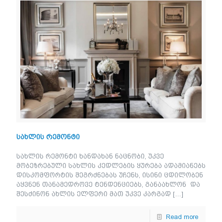
სახლის რემონტი
სახლის რემონტი ხანდახან ნაცნობი, უკვე
მობეზრებული სახლის კედლების ყურება ადამიანებს
დისკომფორტის შეგრძნებას უჩენს, ისინი ცდილობენ
აყვნენ თანამედროვე ტენდენციებს, განაახლონ და
შესძინონ ახლის ელფერი მათ უკვე კარგად
[…]
Read more