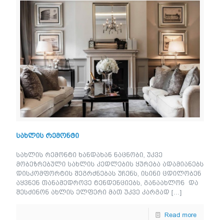
სახლის რემონტი
სახლის რემონტი ხანდახან ნაცნობი, უკვე
მობეზრებული სახლის კედლების ყურება ადამიანებს
დისკომფორტის შეგრძნებას უჩენს, ისინი ცდილობენ
აყვნენ თანამედროვე ტენდენციებს, განაახლონ და
შესძინონ ახლის ელფერი მათ უკვე კარგად
[…]
Read more