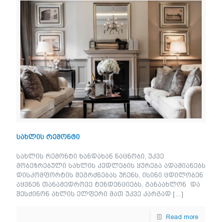
სახლის რემონტი
სახლის რემონტი ხანდახან ნაცნობი, უკვე
მობეზრებული სახლის კედლების ყურება ადამიანებს
დისკომფორტის შეგრძნებას უჩენს, ისინი ცდილობენ
აყვნენ თანამედროვე ტენდენციებს, განაახლონ და
შესძინონ ახლის ელფერი მათ უკვე კარგად
[…]
Read more